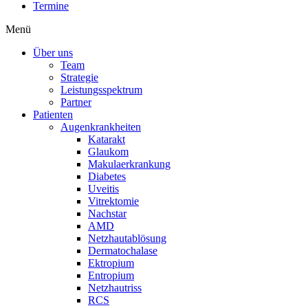
Termine
Menü
Über uns
Team
Strategie
Leistungsspektrum
Partner
Patienten
Augenkrankheiten
Katarakt
Glaukom
Makulaerkrankung
Diabetes
Uveitis
Vitrektomie
Nachstar
AMD
Netzhautablösung
Dermatochalase
Ektropium
Entropium
Netzhautriss
RCS