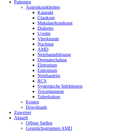
Patienten
Augenkrankheiten
Katarakt
Glaukom
Makulaerkrankung
Diabetes
Uveitis
Vitrektomie
Nachstar
AMD
Netzhautablösung
Dermatochalase
Ektropium
Entropium
Netzhautriss
RCS
Systemische Infektionen
Toxoplasmose
Tuberkulose
Kosten
Downloads
Zuweiser
Aktuell
Offene Stellen
Gesprächsgruppen AMD