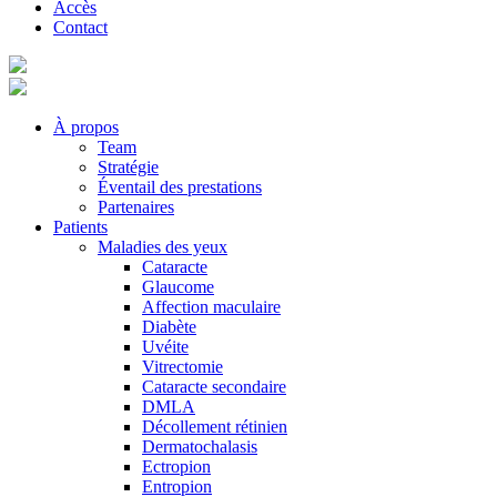
Accès
Contact
À propos
Team
Stratégie
Éventail des prestations
Partenaires
Patients
Maladies des yeux
Cataracte
Glaucome
Affection maculaire
Diabète
Uvéite
Vitrectomie
Cataracte secondaire
DMLA
Décollement rétinien
Dermatochalasis
Ectropion
Entropion