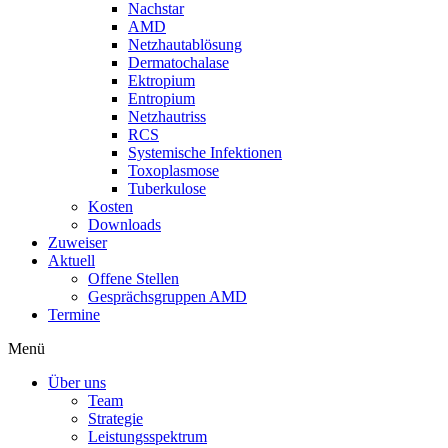
Nachstar
AMD
Netzhautablösung
Dermatochalase
Ektropium
Entropium
Netzhautriss
RCS
Systemische Infektionen
Toxoplasmose
Tuberkulose
Kosten
Downloads
Zuweiser
Aktuell
Offene Stellen
Gesprächsgruppen AMD
Termine
Menü
Über uns
Team
Strategie
Leistungsspektrum