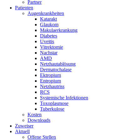
Partner
Patienten
Augenkrankheiten
Katarakt
Glaukom
Makulaerkrankung
Diabetes
Uveitis
Vitrektomie
Nachstar
AMD
Netzhautablösung
Dermatochalase
Ektropium
Entropium
Netzhautriss
RCS
Systemische Infektionen
Toxoplasmose
Tuberkulose
Kosten
Downloads
Zuweiser
Aktuell
Offene Stellen